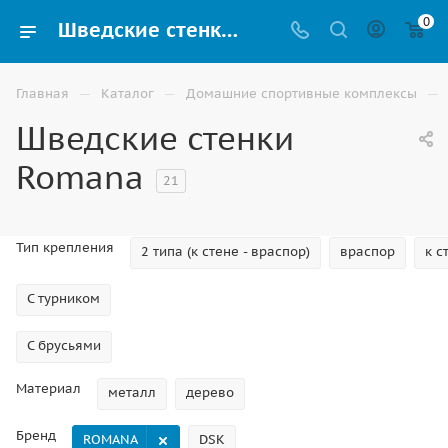
0
Шведские стенки Romana купить в официальном магазине в Ростове-на-Дону
—
—
—
Главная
Каталог
Домашние спортивные комплексы
Шведские стенки
Romana
21
Тип крепления
2 типа (к стене - враспор)
враспор
к с
С турником
С брусьями
Материал
металл
дерево
Бренд
ROMANA
DSK