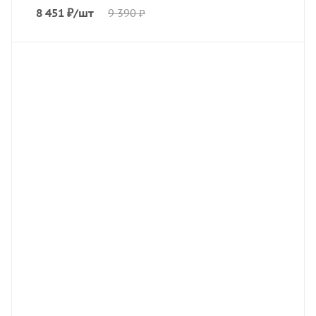
8 451
₽
/шт
9 390
₽