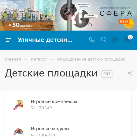
0
Уличные детские площадки купить в Ростове-на-Дону
—
—
Главная
Каталог
Оборудование детских площадок
Детские площадки
997
Игровые комплексы
341 ТОВАР
Игровые модули
66 ТОВАРОВ