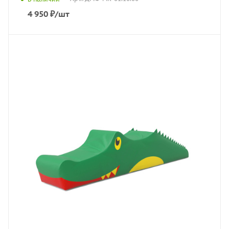
4 950
₽
/шт