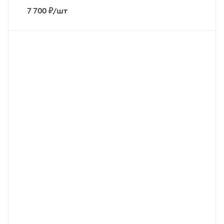
7 700
₽
/шт