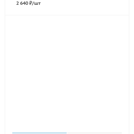
2 640
₽
/шт