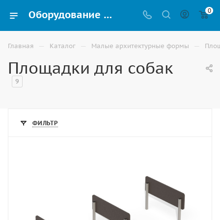
0
Оборудование для выгула собак на площадках купить в Ростове-на-Дону
—
—
—
Главная
Каталог
Малые архитектурные формы
Площ
Площадки для собак
9
ФИЛЬТР