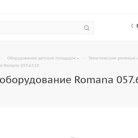
—
—
Оборудование детских площадок
Тематические ролевые 
е Romana 057.67.10
оборудование Romana 057.6