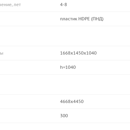
ение, лет
4-8
пластик HDPE (ПНД)
ры
1668x1450x1040
h=1040
4668х4450
300