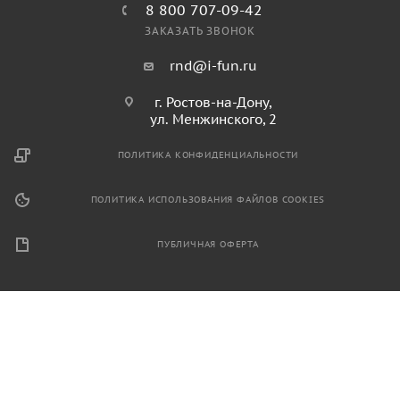
8 800 707-09-42
ЗАКАЗАТЬ ЗВОНОК
rnd@i-fun.ru
г. Ростов-на-Дону,
ул. Менжинского, 2
ПОЛИТИКА КОНФИДЕНЦИАЛЬНОСТИ
ПОЛИТИКА ИСПОЛЬЗОВАНИЯ ФАЙЛОВ COOKIES
ПУБЛИЧНАЯ ОФЕРТА
2026 © Продажа спортивного и игрового оборудования.
Информация, размещенная на данном ресурсе, не является
публичной офертой и носит ознакомительный характер.