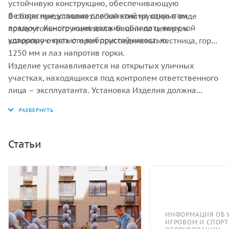
устойчивую конструкцию, обеспечивающую
безопасные условия для занятий на открытом
В сборе представляет собой конструкцию в виде
воздухе. Конструкция должна обладать высокой
прямоугольного комплекса-башни по центру, к
ударопрочностью и виброустойчивостью.
которому с трех сторон присоединены: лестница, горка
1250 мм и лаз напротив горки.
Изделие устанавливается на открытых уличных
участках, находящихся под контролем ответственного
лица – эксплуатанта. Установка Изделия должна
проводится на ровной площадке, свободной от
насаждений. В зоне приземления должно быть
ударопоглощающее покрытие (песок, древесные
опилки) минимальной толщиной 300 мм.
Статьи
ИНФОРМАЦИЯ ОБ 
ИГРОВОМ И СПОР