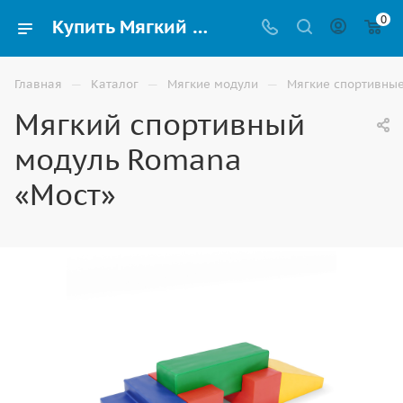
0
Купить Мягкий спортивный модуль Romana «Мост» по низким ценам в Ростове-на-Дону
—
—
—
Главная
Каталог
Мягкие модули
Мягкие спортивны
Мягкий спортивный
модуль Romana
«Мост»