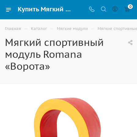
0
Купить Мягкий спортивный модуль Romana «Ворота» по низким ценам в Ростове-на-Дону
—
—
—
Главная
Каталог
Мягкие модули
Мягкие спортивны
Мягкий спортивный
модуль Romana
«Ворота»