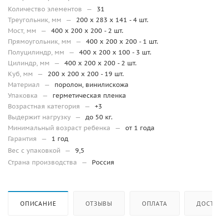
Количество элементов
—
31
Треугольник, мм
—
200 x 283 x 141 - 4 шт.
Мост, мм
—
400 x 200 x 200 - 2 шт.
Прямоугольник, мм
—
400 x 200 x 200 - 1 шт.
Полуцилиндр, мм
—
400 х 200 x 100 - 3 шт.
Цилиндр, мм
—
400 х 200 x 200 - 2 шт.
Куб, мм
—
200 х 200 x 200 - 19 шт.
Материал
—
поролон, винилискожа
Упаковка
—
герметическая пленка
Возрастная категория
—
+3
Выдержит нагрузку
—
до 50 кг.
Минимальный возраст ребенка
—
от 1 года
Гарантия
—
1 год
Вес с упаковкой
—
9,5
Страна производства
—
Россия
ОПИСАНИЕ
ОТЗЫВЫ
ОПЛАТА
ДОСТА