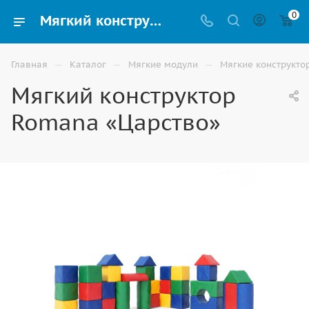
0
Мягкий конструктор Romana «Царство» для детей купить в Ростове-на-Дону
—
—
—
Главная
Каталог
Мягкие модули
Мягкие конструкто
Мягкий конструктор
Romana «Царство»