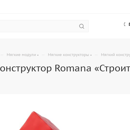
—
—
—
Мягкие модули
Мягкие конструкторы
Мягкий констр
онструктор Romana «Строи