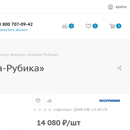
ВОЙТИ
8 800 707-09-42
0
0
0
ЗАКАЗАТЬ ЗВОНОК
уктор Romana «Кубика-Рубика»
а-Рубика»
Артикул:
ДМФ-МК-13.90.29
14 080
₽
/шт