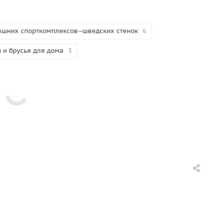
ашних спорткомплексов–шведских стенок
6
и и брусья для дома
3