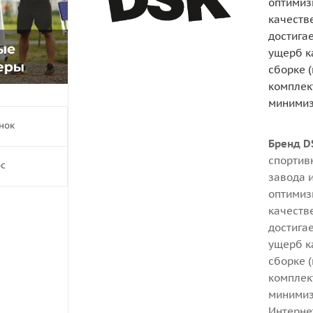
оптимиз
качеств
достига
ущерб к
сборке 
комплек
минимиз
нок
Бренд D
спортив
ос
завода 
оптимиз
качеств
достига
ущерб к
сборке 
комплек
минимиз
Интерне