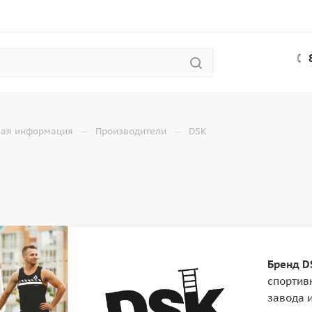
—
—
ная информация
Производители
DSK
Бренд D
спортив
завода 