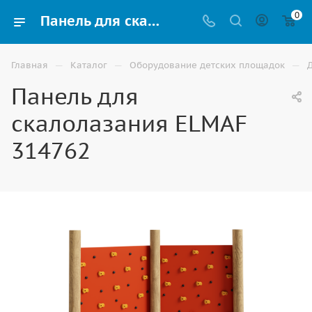
0
Панель для скалолазания ELMAF 314762 для детской площадки купить по доступной цене в Ростове-на-Дону
—
—
—
Главная
Каталог
Оборудование детских площадок
Панель для
скалолазания ELMAF
314762