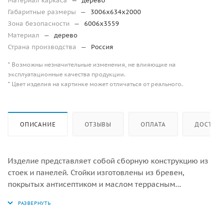
Материал каркаса
—
дерево
Габаритные размеры
—
3006х634х2000
Зона безопасности
—
6006х3559
Материал
—
дерево
Страна производства
—
Россия
* Возможны незначительные изменения, не влияющие на
эксплуатационные качества продукции.
* Цвет изделия на картинке может отличаться от реального.
ОПИСАНИЕ
ОТЗЫВЫ
ОПЛАТА
ДОСТА
Изделие представляет собой сборную конструкцию из
стоек и панелей. Стойки изготовлены из бревен,
покрытых антисептиком и маслом террасным
атмосферостойким для древесины. Панели
изготовлены из влагостойкой фанеры/HPL. Зацепы для