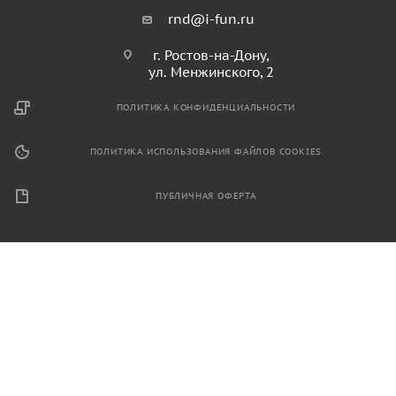
rnd@i-fun.ru
г. Ростов-на-Дону,
ул. Менжинского, 2
ПОЛИТИКА КОНФИДЕНЦИАЛЬНОСТИ
ПОЛИТИКА ИСПОЛЬЗОВАНИЯ ФАЙЛОВ COOKIES
ПУБЛИЧНАЯ ОФЕРТА
2026 © Продажа спортивного и игрового оборудования.
Информация, размещенная на данном ресурсе, не является
публичной офертой и носит ознакомительный характер.